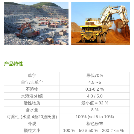
产品特性
单宁
最低70％
单宁/非单宁
4.5〜5
不溶物
0.1-0.2 %
水溶液pH值
4.0 / 5.0
活性物质
最小值 = 92 %
含水量
8 %
可溶性 (水温 4至20摄氏度)
100% (sol.5 to 10%)
外观
棕色粉末
颗粒大小
100 % - 50 # 50 % - 200 # <5 % -